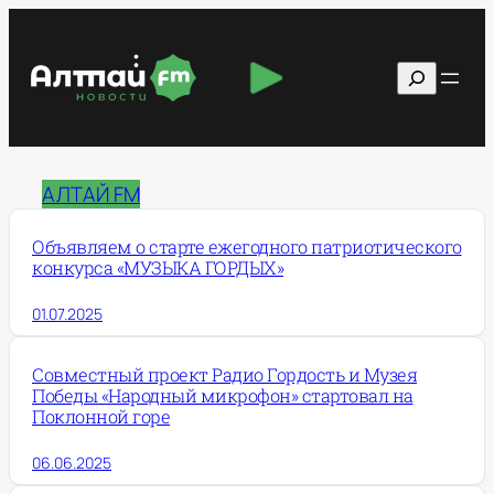
Перейти
к
Поиск
содержимому
АЛТАЙ FM
Объявляем о старте ежегодного патриотического
конкурса «МУЗЫКА ГОРДЫХ»
01.07.2025
Совместный проект Радио Гордость и Музея
Победы «Народный микрофон» стартовал на
Поклонной горе
06.06.2025