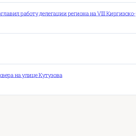
зглавил работу делегации региона на VIII Киргизс
вера на улице Кутузова