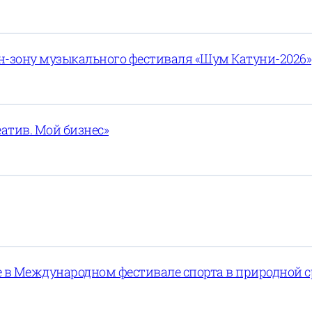
н-зону музыкального фестиваля «Шум Катуни-2026»
атив. Мой бизнес»
е в Международном фестивале спорта в природной с