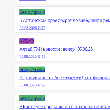
Без рубрики
В Алтайском крае досрочно завершили рем
06.08.2026 11:37
АУДИО
Алтай FM | новости | вечер | 05.08.26
05.08.2026 17:35
Без рубрики
Барнаул масштабно отметит День физкул
05.08.2026 17:15
Без рубрики
В Барнауле продолжается плановая очист