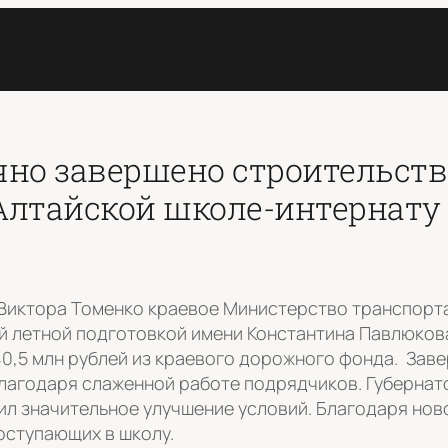
чно завершено строительств
Алтайской школе-интернату
Виктора Томенко краевое Министерство транспорта 
й летной подготовкой имени Константина Павлюкова
40,5 млн рублей из краевого дорожного фонда. Заве
лагодаря слаженной работе подрядчиков. Губернат
л значительное улучшение условий. Благодаря ново
оступающих в школу.