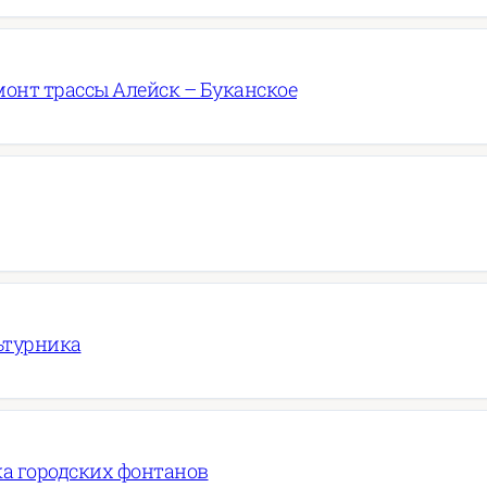
онт трассы Алейск – Буканское
ьтурника
ка городских фонтанов