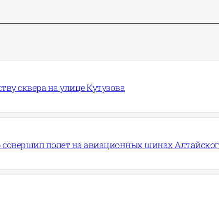
ву сквера на улице Кутузова
 совершил полет на авиационных шинах Алтайско