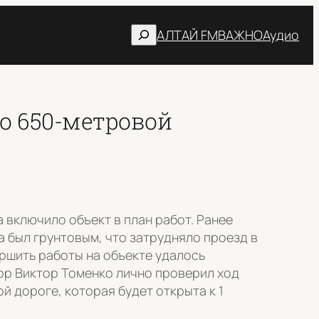
Поиск
АЛТАЙ FM
ВАЖНО
Аудио
о 650-метровой
включило объект в план работ. Ранее
 был грунтовым, что затрудняло проезд в
ршить работы на объекте удалось
ор Виктор Томенко лично проверил ход
й дороге, которая будет открыта к 1