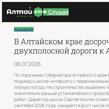
Перейти
Слушай
к
содержимому
Без рубрики
В Алтайском крае досро
двухполосной дороги к 
06.07.2026
По поручению Губернатора Алтайского края 
подъезд к школе-интернату с первоначально
плохую погоду. На строительство выделено 
значительно раньше установленного срока б
работ. Директор школы Сергей Акопян отмети
сентября 2026 года, ожидается рост числа п