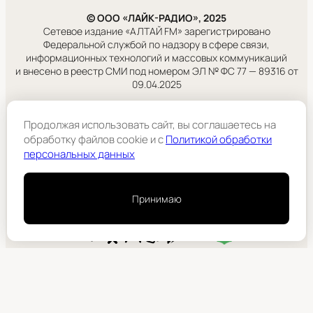
© ООО «ЛАЙК-РАДИО», 2025
Сетевое издание «АЛТАЙ FM» зарегистрировано
Федеральной службой по надзору в сфере связи,
информационных технологий и массовых коммуникаций
и внесено в реестр СМИ под номером ЭЛ № ФС 77 — 89316 от
09.04.2025
Правовая информация
Продолжая использовать сайт, вы соглашаетесь на
Учредитель:
обработку файлов cookie и c
Политикой обработки
ООО «ЛАЙК-РАДИО».
персональных данных
Подробнее
Принимаю