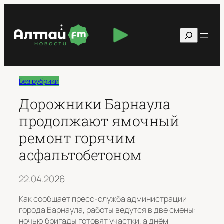
Перейти
к
Поиск
содержимому
Без рубрики
Дорожники Барнаула
продолжают ямочный
ремонт горячим
асфальтобетоном
22.04.2026
Как сообщает пресс-служба администрации
города Барнаула, работы ведутся в две смены:
ночью бригады готовят участки, а днём