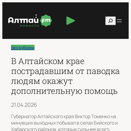
Перейти
к
Поиск
содержимому
Без рубрики
В Алтайском крае
пострадавшим от паводка
людям окажут
дополнительную помощь
21.04.2026
Губернатор Алтайского края Виктор Томенко на
минувших выходных побывал в селах Бийского и
Хабарского районов, которые сильнее всего