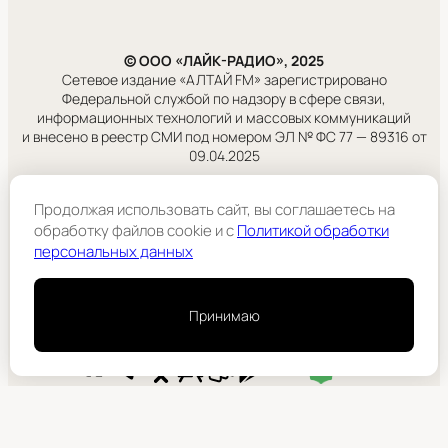
© ООО «ЛАЙК-РАДИО», 2025
Сетевое издание «АЛТАЙ FM» зарегистрировано
Федеральной службой по надзору в сфере связи,
информационных технологий и массовых коммуникаций
и внесено в реестр СМИ под номером ЭЛ № ФС 77 — 89316 от
09.04.2025
Правовая информация
Продолжая использовать сайт, вы соглашаетесь на
Учредитель:
обработку файлов cookie и c
Политикой обработки
ООО «ЛАЙК-РАДИО».
персональных данных
Подробнее
Принимаю