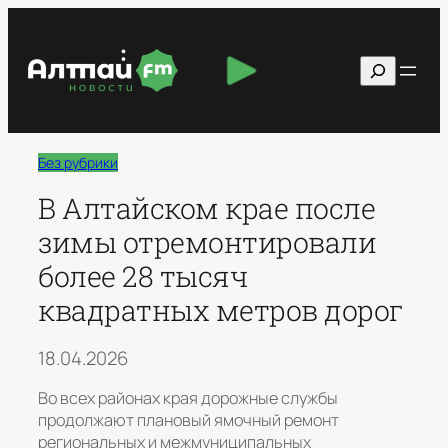
Перейти
к
Поиск
содержимому
Без рубрики
В Алтайском крае после
зимы отремонтировали
более 28 тысяч
квадратных метров дорог
18.04.2026
Во всех районах края дорожные службы
продолжают плановый ямочный ремонт
региональных и межмуниципальных