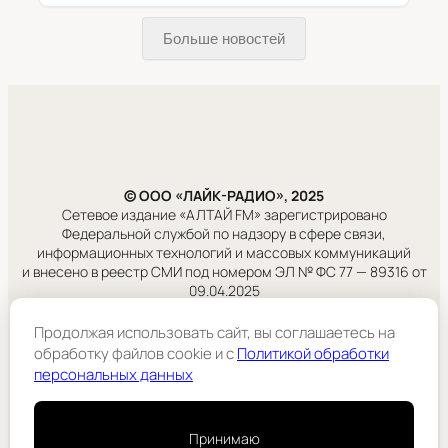
Больше новостей
© ООО «ЛАЙК-РАДИО», 2025
Сетевое издание «АЛТАЙ FM» зарегистрировано
Федеральной службой по надзору в сфере связи,
информационных технологий и массовых коммуникаций
и внесено в реестр СМИ под номером ЭЛ № ФС 77 — 89316 от
09.04.2025
Продолжая использовать сайт, вы соглашаетесь на
Правовая информация
обработку файлов cookie и c
Политикой обработки
Учредитель:
персональных данных
ООО «ЛАЙК-РАДИО».
Подробнее
Принимаю