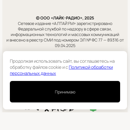
© ООО «ЛАЙК-РАДИО», 2025
Сетевое издание «АЛТАЙ FM» зарегистрировано
Федеральной службой по надзору в сфере связи,
информационных технологий и массовых коммуникаций
и внесено в реестр СМИ под номером ЭЛ № ФС 77 — 89316 от
09.04.2025
Правовая информация
Продолжая использовать сайт, вы соглашаетесь на
Учредитель:
обработку файлов cookie и c
Политикой обработки
ООО «ЛАЙК-РАДИО».
персональных данных
Подробнее
Принимаю