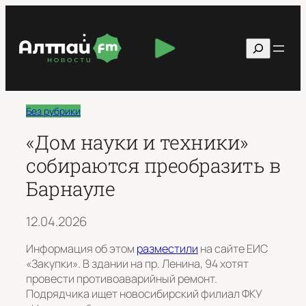
Перейти
к
Поиск
содержимому
Без рубрики
«Дом науки и техники»
собираются преобразить в
Барнауле
12.04.2026
Информация об этом
разместили
на сайте ЕИС
«Закупки». В здании на пр. Ленина, 94 хотят
провести противоаварийный ремонт.
Подрядчика ищет новосибирский филиал ФКУ