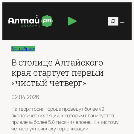
Перейти
к
Поиск
содержимому
Без рубрики
В столице Алтайского
края стартует первый
«чистый четверг»
02.04.2026
На территории города проведут более 40
экологических акций, к которым планируется
привлечь более 5,8 тысячи человек. К «чистому
четвергу» привлекут организации