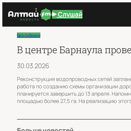
Перейти
Слушай
к
содержимому
Без рубрики
В центре Барнаула про
30.03.2026
Реконструкция водопроводных сетей заплани
работа по созданию схемы организации доро
планируется завершить до 13 апреля. Напом
площадью более 27,5 га. На реализацию этог
Больше новостей