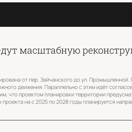
ведут масштабную реконстр
рована от пер. Зайчанского до ул. Промышленной.
жного движения. Параллельно с этим идёт согласо
ним, что проектом планировки территории предусм
о проекта на с 2025 по 2028 годы планируется напр