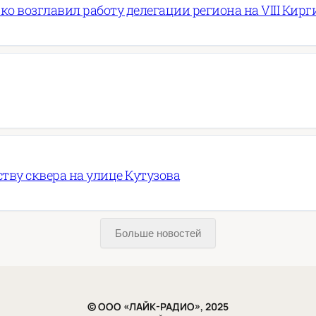
ко возглавил работу делегации региона на VIII Ки
ву сквера на улице Кутузова
Больше новостей
© ООО «ЛАЙК-РАДИО», 2025