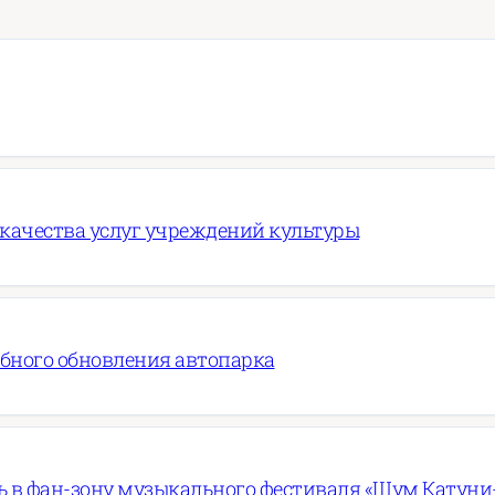
 качества услуг учреждений культуры
абного обновления автопарка
 в фан-зону музыкального фестиваля «Шум Катуни