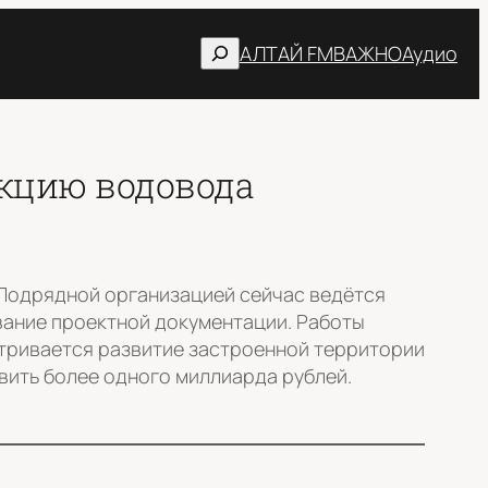
Поиск
АЛТАЙ FM
ВАЖНО
Аудио
укцию водовода
 Подрядной организацией сейчас ведётся
вание проектной документации. Работы
атривается развитие застроенной территории
авить более одного миллиарда рублей.