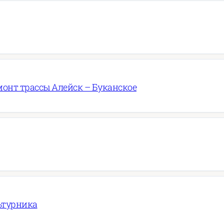
онт трассы Алейск – Буканское
ьтурника