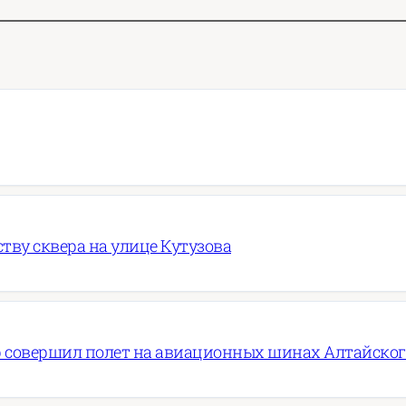
ву сквера на улице Кутузова
 совершил полет на авиационных шинах Алтайско