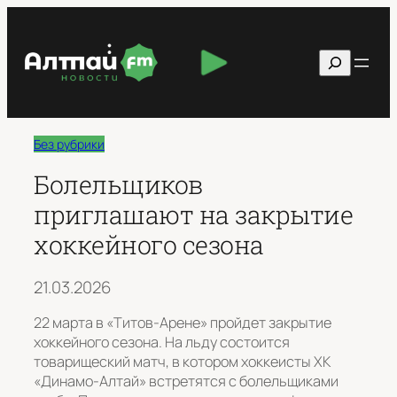
Перейти
к
Поиск
содержимому
Без рубрики
Болельщиков
приглашают на закрытие
хоккейного сезона
21.03.2026
22 марта в «Титов-Арене» пройдет закрытие
хоккейного сезона. На льду состоится
товарищеский матч, в котором хоккеисты ХК
«Динамо-Алтай» встретятся с болельщиками