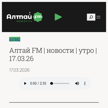
Перейти
к
Поиск
содержимому
АУДИО
Алтай FM | новости | утро |
17.03.26
17.03.2026