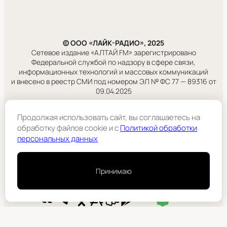
© ООО «ЛАЙК-РАДИО», 2025
Сетевое издание «АЛТАЙ FM» зарегистрировано
Федеральной службой по надзору в сфере связи,
информационных технологий и массовых коммуникаций
и внесено в реестр СМИ под номером ЭЛ № ФС 77 — 89316 от
09.04.2025
Правовая информация
Продолжая использовать сайт, вы соглашаетесь на
Учредитель:
обработку файлов cookie и c
Политикой обработки
ООО «ЛАЙК-РАДИО».
персональных данных
Подробнее
Принимаю