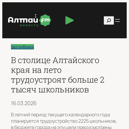
Перейти
к
Поиск
содержимому
Без рубрики
В столице Алтайского
края на лето
трудоустроят больше 2
тысяч школьников
16.03.2026
В летний период текущего календарного года
планируется трудоустройство 2225 школьников,
в бюджете города на эти цели предусмотрены