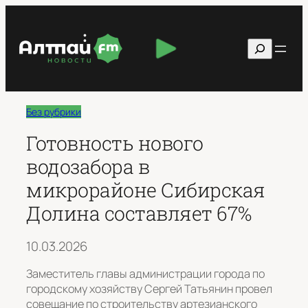
Перейти
к
Поиск
содержимому
Без рубрики
Готовность нового
водозабора в
микрорайоне Сибирская
Долина составляет 67%
10.03.2026
Заместитель главы администрации города по
городскому хозяйству Сергей Татьянин провел
совещание по строительству артезианского