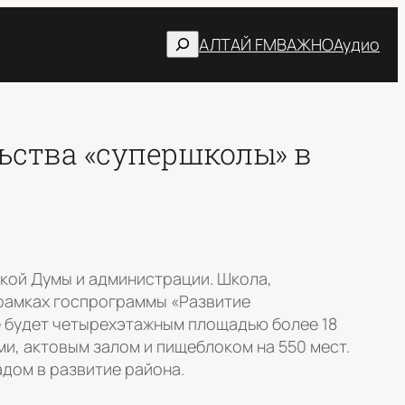
Поиск
АЛТАЙ FM
ВАЖНО
Аудио
льства «супершколы» в
кой Думы и администрации. Школа,
в рамках госпрограммы «Развитие
е будет четырехэтажным площадью более 18
ми, актовым залом и пищеблоком на 550 мест.
адом в развитие района.