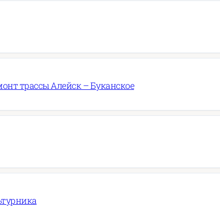
онт трассы Алейск – Буканское
ьтурника