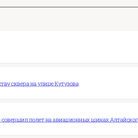
ву сквера на улице Кутузова
 совершил полет на авиационных шинах Алтайско