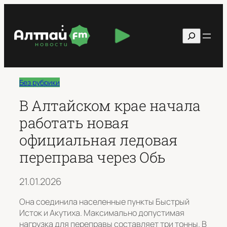
Перейти
к
Поиск
содержимому
Без рубрики
В Алтайском крае начала
работать новая
официальная ледовая
переправа через Обь
21.01.2026
Она соединила населенные пункты Быстрый
Исток и Акутиха. Максимально допустимая
нагрузка для переправы составляет три тонны. В