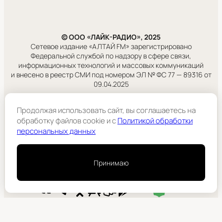
© ООО «ЛАЙК-РАДИО», 2025
Сетевое издание «АЛТАЙ FM» зарегистрировано
Федеральной службой по надзору в сфере связи,
информационных технологий и массовых коммуникаций
и внесено в реестр СМИ под номером ЭЛ № ФС 77 — 89316 от
09.04.2025
Правовая информация
Продолжая использовать сайт, вы соглашаетесь на
Учредитель:
обработку файлов cookie и c
Политикой обработки
ООО «ЛАЙК-РАДИО».
персональных данных
Подробнее
Принимаю