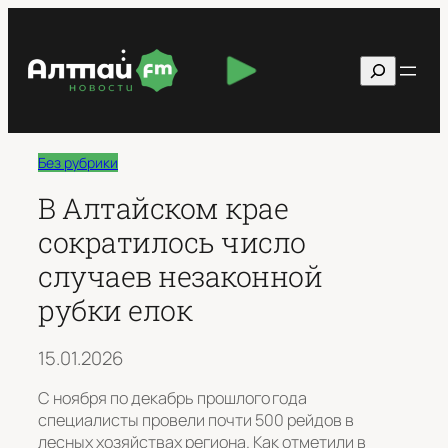
Перейти
к
Поиск
содержимому
Без рубрики
В Алтайском крае
сократилось число
случаев незаконной
рубки елок
15.01.2026
С ноября по декабрь прошлого года
специалисты провели почти 500 рейдов в
лесных хозяйствах региона. Как отметили в