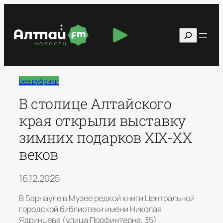
Перейти
к
Поиск
содержимому
Без рубрики
В столице Алтайского
края открыли выставку
зимних подарков XIX-XX
веков
16.12.2025
В Барнауле в Музее редкой книги Центральной
городской библиотеки имени Николая
Ядринцева (улица Профинтерна, 35)