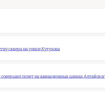
ву сквера на улице Кутузова
 совершил полет на авиационных шинах Алтайско