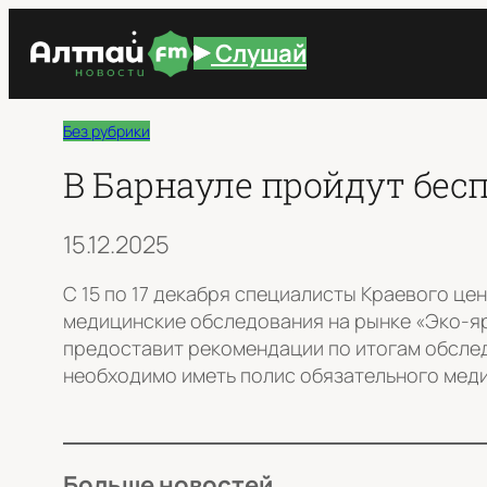
Перейти
Слушай
к
содержимому
Без рубрики
В Барнауле пройдут бе
15.12.2025
С 15 по 17 декабря специалисты Краевого ц
медицинские обследования на рынке «Эко-яр
предоставит рекомендации по итогам обслед
необходимо иметь полис обязательного меди
Больше новостей