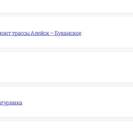
онт трассы Алейск – Буканское
ьтурника