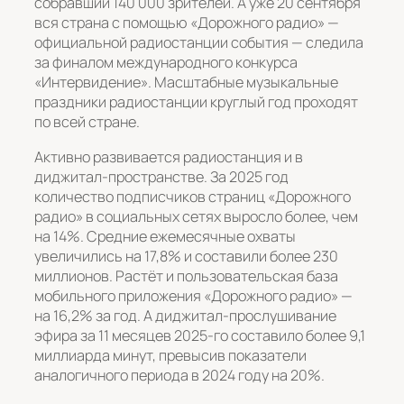
собравший 140 000 зрителей. А уже 20 сентября
вся страна с помощью «Дорожного радио» —
официальной радиостанции события — следила
за финалом международного конкурса
«Интервидение». Масштабные музыкальные
праздники радиостанции круглый год проходят
по всей стране.
Активно развивается радиостанция и в
диджитал-пространстве. За 2025 год
количество подписчиков страниц «Дорожного
радио» в социальных сетях выросло более, чем
на 14%. Средние ежемесячные охваты
увеличились на 17,8% и составили более 230
миллионов. Растёт и пользовательская база
мобильного приложения «Дорожного радио» —
на 16,2% за год. А диджитал-прослушивание
эфира за 11 месяцев 2025-го составило более 9,1
миллиарда минут, превысив показатели
аналогичного периода в 2024 году на 20%.