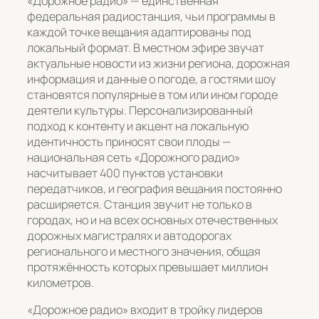
«Дорожное радио» — единственная
федеральная радиостанция, чьи программы в
каждой точке вещания адаптированы под
локальный формат. В местном эфире звучат
актуальные новости из жизни региона, дорожная
информация и данные о погоде, а гостями шоу
становятся популярные в том или ином городе
деятели культуры. Персонализированный
подход к контенту и акцент на локальную
идентичность приносят свои плоды —
национальная сеть «Дорожного радио»
насчитывает 400 пунктов установки
передатчиков, и география вещания постоянно
расширяется. Станция звучит не только в
городах, но и на всех основных отечественных
дорожных магистралях и автодорогах
регионального и местного значения, общая
протяжённость которых превышает миллион
километров.
«Дорожное радио» входит в тройку лидеров