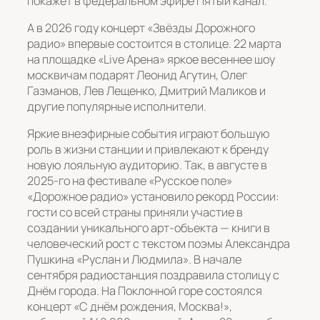
покажет в федеральном эфире Пятый канал.
А в 2026 году концерт «Звёзды Дорожного
радио» впервые состоится в столице. 22 марта
на площадке «Live Арена» яркое весеннее шоу
москвичам подарят Леонид Агутин, Олег
Газманов, Лев Лещенко, Дмитрий Маликов и
другие популярные исполнители.
Яркие внеэфирные события играют большую
роль в жизни станции и привлекают к бренду
новую лояльную аудиторию. Так, в августе в
2025-го на фестивале «Русское поле»
«Дорожное радио» установило рекорд России:
гости со всей страны приняли участие в
создании уникального арт-объекта — книги в
человеческий рост с текстом поэмы Александра
Пушкина «Руслан и Людмила». В начале
сентября радиостанция поздравила столицу с
Днём города. На Поклонной горе состоялся
концерт «С днём рождения, Москва!»,