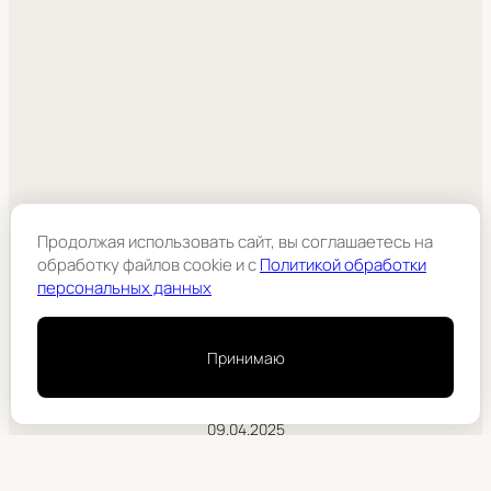
Продолжая использовать сайт, вы соглашаетесь на
обработку файлов cookie и c
Политикой обработки
персональных данных
© ООО «ЛАЙК-РАДИО», 2025
Сетевое издание «АЛТАЙ FM» зарегистрировано
Принимаю
Федеральной службой по надзору в сфере связи,
информационных технологий и массовых коммуникаций
и внесено в реестр СМИ под номером ЭЛ № ФС 77 — 89316 от
09.04.2025
Правовая информация