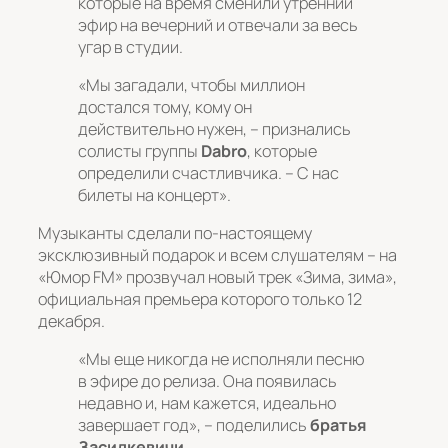
которые на время сменили утренний
эфир на вечерний и отвечали за весь
угар в студии.
«Мы загадали, чтобы миллион
достался тому, кому он
действительно нужен, – признались
солисты группы
Dabro
, которые
определили счастливчика. –
С нас
билеты на концерт».
Музыканты сделали по-настоящему
эксклюзивный подарок и всем слушателям – на
«Юмор FM» прозвучал новый трек «Зима, зима»,
официальная премьера которого только 12
декабря.
«Мы еще никогда не исполняли песню
в эфире до релиза. Она появилась
недавно и, нам кажется, идеально
завершает год»
, – поделились
братья
Засидкевичи