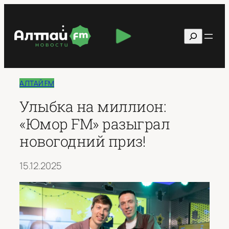
Перейти
к
Поиск
содержимому
АЛТАЙ FM
Улыбка на миллион:
«Юмор FM» разыграл
новогодний приз!
15.12.2025