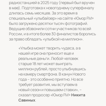
радиостанцией в 2025 году (первый был вручен
в мае). Подготовка к новогоднему суперфиналу
длилась семь месяцев. За это время в
специальный «улыбайзер» на сайте «Юмор FM»
было загружено десятки тысяч фотографий.
Ведущие обзвонили сотни участников по всей
России, и в итоге более 30 финалистов боролись
за право обладать «улыбкой на миллион».
«Улыбка может творить чудеса, а в
нашей игре она приносит еще и
реальные деньги. Любой человек
старше 18 лет может выиграть
миллион рублей, просто улыбнувшись
на камеру смартфона. В канун Нового
года – это особенно приятно. Но все
требует развития, мы вступаем в
новый сезон и повышаем ставки»
, –
сказал продюсер «Юмор FM»
Никита
Савиных
.