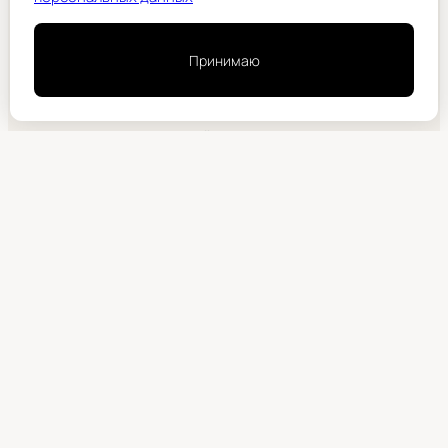
Принимаю
© ООО «ЛАЙК-РАДИО», 2025
Сетевое издание «АЛТАЙ FM» зарегистрировано
Федеральной службой по надзору в сфере связи,
информационных технологий и массовых коммуникаций
и внесено в реестр СМИ под номером ЭЛ № ФС 77 — 89316 от
09.04.2025
Правовая информация
Учредитель:
ООО «ЛАЙК-РАДИО».
Подробнее