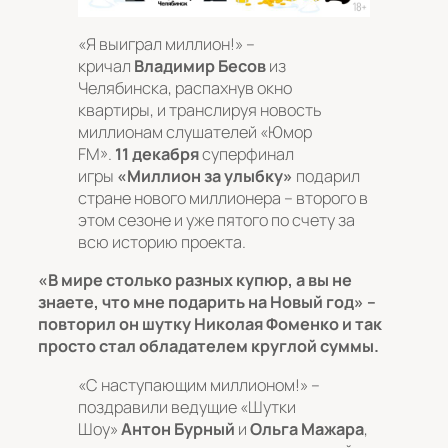
«Я выиграл миллион!»
–
кричал
Владимир Бесов
из
Челябинска, распахнув окно
квартиры, и транслируя новость
миллионам слушателей «Юмор
FM».
11 декабря
суперфинал
игры
«Миллион за улыбку»
подарил
стране нового миллионера – второго в
этом сезоне и уже пятого по счету за
всю историю проекта.
«В мире столько разных купюр, а вы не
знаете, что мне подарить на Новый год»
–
повторил он шутку Николая Фоменко и так
просто стал обладателем круглой суммы.
«С наступающим миллионом!»
–
поздравили ведущие «Шутки
Шоу»
Антон Бурный
и
Ольга Мажара
,