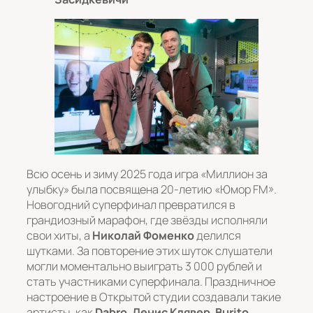
Всю осень и зиму 2025 года игра «Миллион за
улыбку» была посвящена 20-летию «Юмор FM».
Новогодний суперфинал превратился в
грандиозный марафон, где звёзды исполняли
свои хиты, а
Николай Фоменко
делился
шутками. За повторение этих шуток слушатели
могли моментально выиграть 3 000 рублей и
стать участниками суперфинала. Праздничное
настроение в Открытой студии создавали такие
артисты, как
Dabro
,
Денис Клявер
,
Burito
,