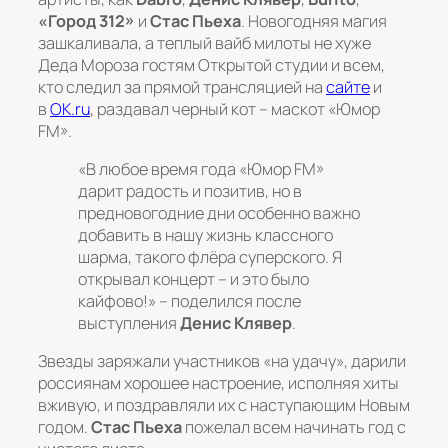
«Город 312»
и
Стас Пьеха
. Новогодняя магия
зашкаливала, а теплый вайб милоты не хуже
Деда Мороза гостям Открытой студии и всем,
кто следил за прямой трансляцией на
сайте
и
в
OK.ru
, раздавал черный кот – маскот «Юмор
FM».
«В любое время года «Юмор FM»
дарит радость и позитив, но в
предновогодние дни особенно важно
добавить в нашу жизнь классного
шарма, такого флёра суперского. Я
открывал концерт – и это было
кайфово!»
– поделился после
выступления
Денис Клявер
.
Звезды заряжали участников «на удачу», дарили
россиянам хорошее настроение, исполняя хиты
вживую, и поздравляли их с наступающим Новым
годом.
Стас Пьеха
пожелал всем начинать год с