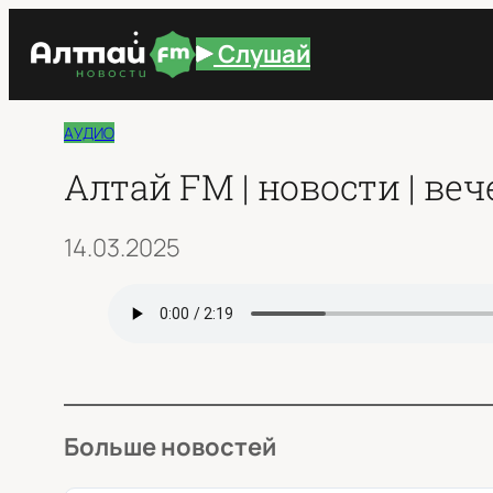
Перейти
Слушай
к
содержимому
АУДИО
Алтай FM | новости | вечер
14.03.2025
Больше новостей