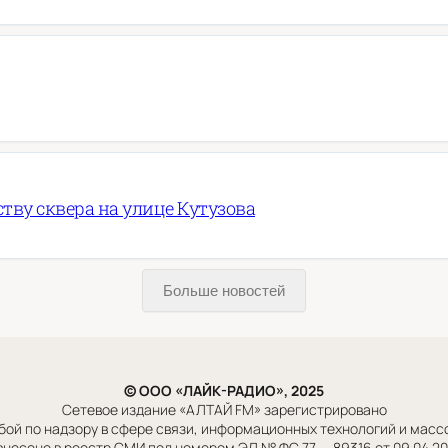
ву сквера на улице Кутузова
Больше новостей
© ООО «ЛАЙК-РАДИО», 2025
Сетевое издание «АЛТАЙ FM» зарегистрировано
ой по надзору в сфере связи, информационных технологий и мас
внесено в реестр СМИ под номером ЭЛ № ФС 77 — 89316 от 09.04.2