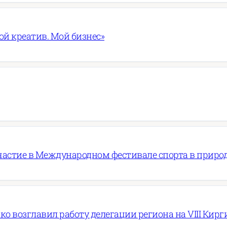
ой креатив. Мой бизнес»
частие в Международном фестивале спорта в приро
ко возглавил работу делегации региона на VIII Ки