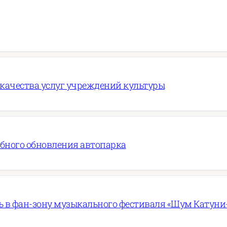
 качества услуг учреждений культуры
абного обновления автопарка
 в фан-зону музыкального фестиваля «Шум Катуни