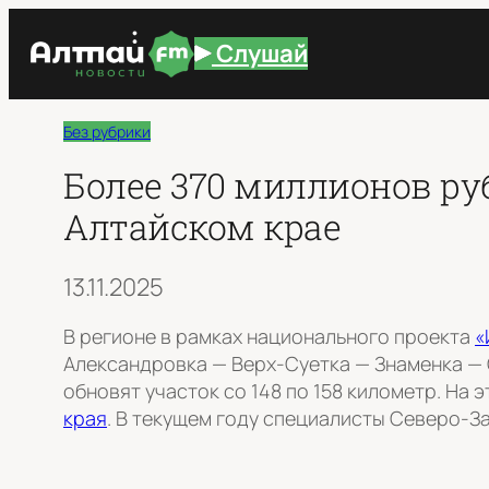
Перейти
Слушай
к
содержимому
Без рубрики
Более 370 миллионов ру
Алтайском крае
13.11.2025
В регионе в рамках национального проекта
«
Александровка — Верх-Суетка — Знаменка — С
обновят участок со 148 по 158 километр. На
края
. В текущем году специалисты Северо-З