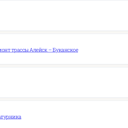
онт трассы Алейск – Буканское
ьтурника