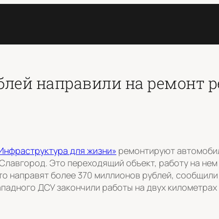
блей направили на ремонт р
Инфраструктура для жизни»
ремонтируют автомобил
лавгород. Это переходящий объект, работу на нем 
 это направят более 370 миллионов рублей, сообщили
ападного ДСУ закончили работы на двух километрах 