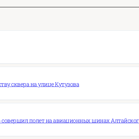
ву сквера на улице Кутузова
 совершил полет на авиационных шинах Алтайско