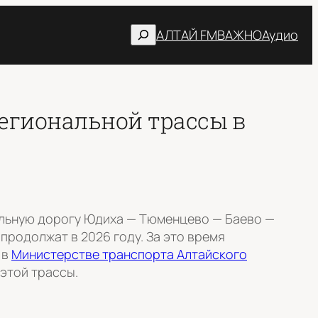
Поиск
АЛТАЙ FM
ВАЖНО
Аудио
егиональной трассы в
ьную дорогу Юдиха — Тюменцево — Баево —
продолжат в 2026 году. За это время
 в
Министерстве транспорта Алтайского
этой трассы.