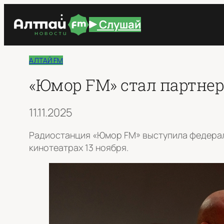
Перейти
Слушай
к
содержимому
АЛТАЙ FM
«Юмор FM» стал партне
11.11.2025
Радиостанция «Юмор FM» выступила федерал
кинотеатрах 13 ноября.