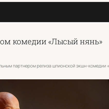
ром комедии «Лысый нянь»
ьным партнером релиза шпионской экшн-комедии «