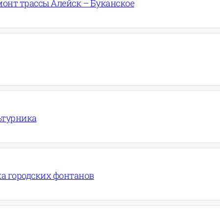
онт трассы Алейск – Буканское
ьтурника
ка городских фонтанов