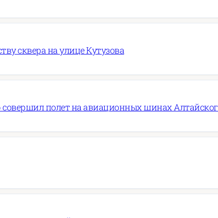
ву сквера на улице Кутузова
 совершил полет на авиационных шинах Алтайско