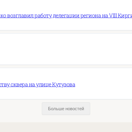
ко возглавил работу делегации региона на VIII Ки
ву сквера на улице Кутузова
Больше новостей