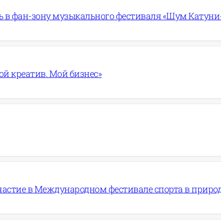
 в фан-зону музыкального фестиваля «Шум Катуни
ой креатив. Мой бизнес»
частие в Международном фестивале спорта в приро