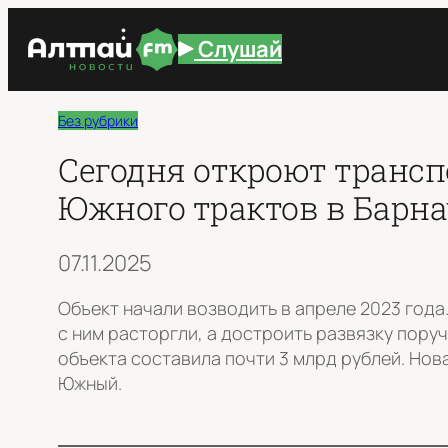
Перейти
Слушай
к
содержимому
Без рубрики
Сегодня откроют трансп
Южного трактов в Барна
07.11.2025
Объект начали возводить в апреле 2023 года
с ним расторгли, а достроить развязку пору
объекта составила почти 3 млрд рублей. Нов
Южный.