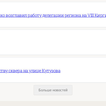
ко возглавил работу делегации региона на VIII Ки
ву сквера на улице Кутузова
Больше новостей