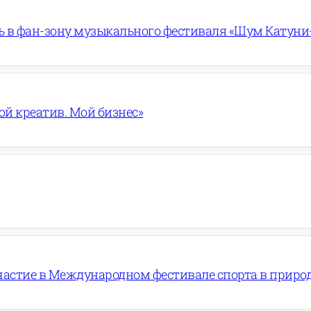
 в фан-зону музыкального фестиваля «Шум Катуни
ой креатив. Мой бизнес»
частие в Международном фестивале спорта в приро