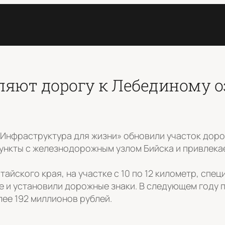
ляют дорогу к Лебединому о
 «Инфраструктура для жизни» обновили участок дор
ункты с железнодорожным узлом Бийска и привлекае
айского края, на участке с 10 по 12 километр, сп
е и установили дорожные знаки. В следующем году 
лее 192 миллионов рублей.