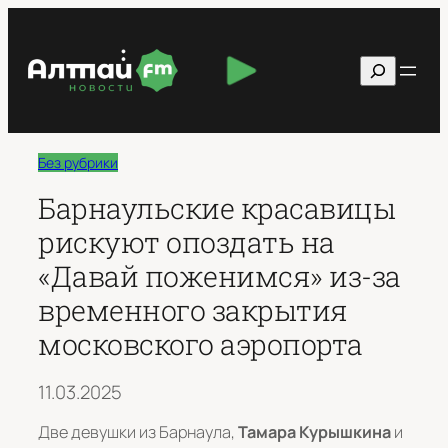
Перейти
к
Поиск
содержимому
Без рубрики
Барнаульские красавицы
рискуют опоздать на
«Давай поженимся» из-за
временного закрытия
московского аэропорта
11.03.2025
Две девушки из Барнаула,
Тамара Курышкина
и