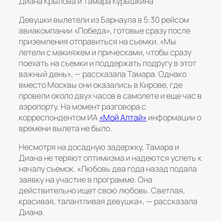
Диана Крылова и Тамара Курышкина
Девушки вылетели из Барнаула в 5:30 рейсом
авиакомпании «Победа», готовые сразу после
приземления отправиться на съемки. «Мы
летели с макияжем и прическами, чтобы сразу
поехать на съемки и поддержать подругу в этот
важный день», — рассказала Тамара. Однако
вместо Москвы они оказались в Кирове, где
провели около двух часов в самолете и еще час в
аэропорту. На момент разговора с
корреспондентом ИА
«Мой Алтай»
информации о
времени вылета не было.
Несмотря на досадную задержку, Тамара и
Диана не теряют оптимизма и надеются успеть к
началу съемок. «Любовь два года назад подала
заявку на участие в программе. Она
действительно ищет свою любовь. Светлая,
красивая, талантливая девушка», — рассказала
Диана.