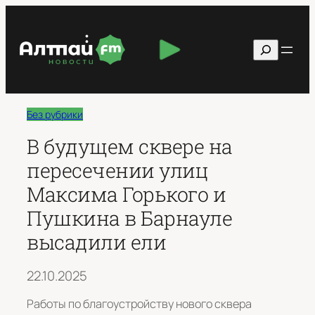
Перейти
к
Поиск
содержимому
Без рубрики
В будущем сквере на
пересечении улиц
Максима Горького и
Пушкина в Барнауле
высадили ели
22.10.2025
Работы по благоустройству нового сквера