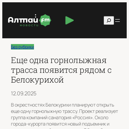
Перейти
к
Поиск
содержимому
Без рубрики
Еще одна горнолыжная
трасса появится рядом с
Белокурихой
12.09.2025
В окрестностях Белокурихи планируют открыть
еще одну горнолыжную трассу. Проект реализует
группа компаний санатория «Россия». Около
города-курорта появится новый подъемник и