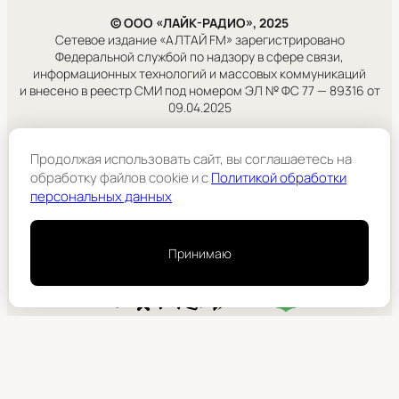
© ООО «ЛАЙК-РАДИО», 2025
Сетевое издание «АЛТАЙ FM» зарегистрировано
Федеральной службой по надзору в сфере связи,
информационных технологий и массовых коммуникаций
и внесено в реестр СМИ под номером ЭЛ № ФС 77 — 89316 от
09.04.2025
Правовая информация
Продолжая использовать сайт, вы соглашаетесь на
Учредитель:
обработку файлов cookie и c
Политикой обработки
ООО «ЛАЙК-РАДИО».
персональных данных
Подробнее
Принимаю