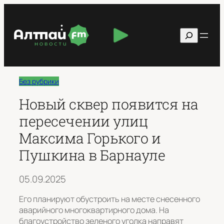
Перейти
к
Поиск
содержимому
Без рубрики
Новый сквер появится на
пересечении улиц
Максима Горького и
Пушкина в Барнауле
05.09.2025
Его планируют обустроить на месте снесенного
аварийного многоквартирного дома. На
благоустройство зеленого уголка направят