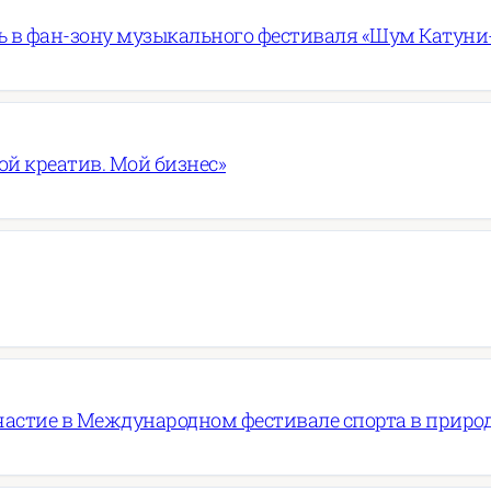
 в фан-зону музыкального фестиваля «Шум Катуни
ой креатив. Мой бизнес»
частие в Международном фестивале спорта в приро