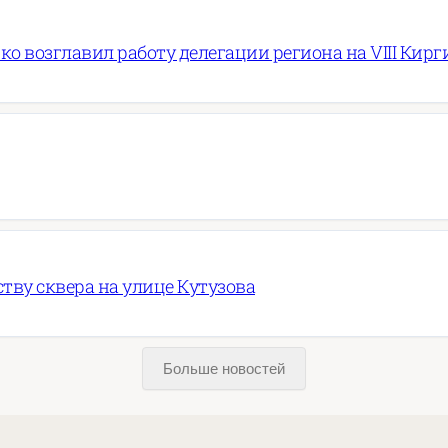
ко возглавил работу делегации региона на VIII Ки
ву сквера на улице Кутузова
Больше новостей