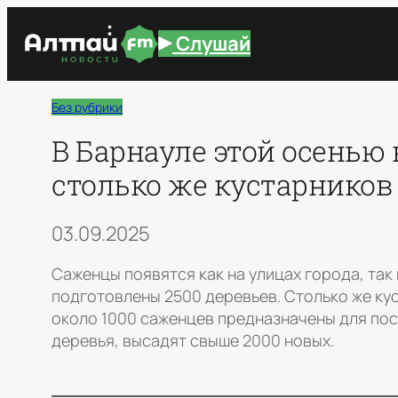
Перейти
Слушай
к
содержимому
Без рубрики
В Барнауле этой осенью 
столько же кустарников
03.09.2025
Саженцы появятся как на улицах города, так
подготовлены 2500 деревьев. Столько же ку
около 1000 саженцев предназначены для поса
деревья, высадят свыше 2000 новых.