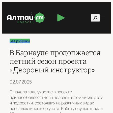
Перейти
к
Поиск
содержимому
Без рубрики
В Барнауле продолжается
летний сезон проекта
«Дворовый инструктор»
02.07.2025
С начала года участие в проекте
приняло более 2 тысяч человек, в том числе дети
и подростки, состоящих на различных видах
профилактического учета. Работу осуществляли