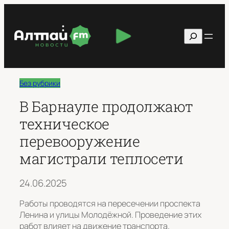
Перейти
к
Поиск
содержимому
Без рубрики
В Барнауле продолжают
техническое
перевооружение
магистрали теплосети
24.06.2025
Работы проводятся на пересечении проспекта
Ленина и улицы Молодёжной. Проведение этих
работ влияет на движение транспорта.