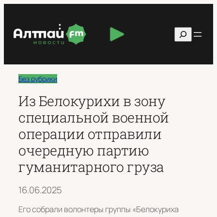
Перейти
к
Поиск
содержимому
Без рубрики
Из Белокурихи в зону
специальной военной
операции отправили
очередную партию
гуманитарного груза
16.06.2025
Его собрали волонтеры группы «Белокуриха