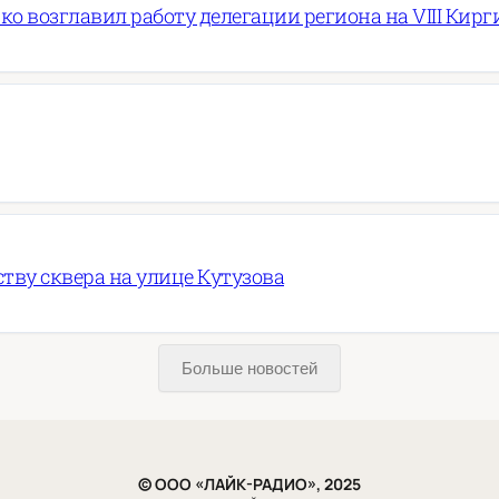
ко возглавил работу делегации региона на VIII Ки
ву сквера на улице Кутузова
Больше новостей
© ООО «ЛАЙК-РАДИО», 2025