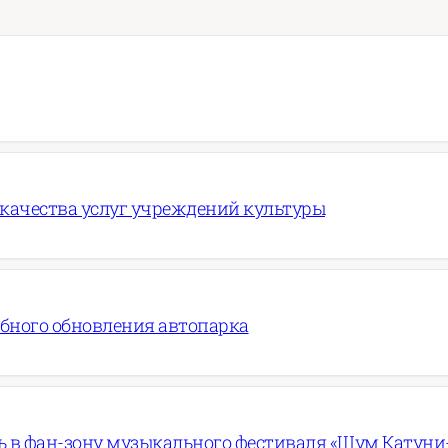
 качества услуг учреждений культуры
абного обновления автопарка
 в фан-зону музыкального фестиваля «Шум Катуни