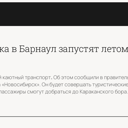
а в Барнаул запустят летом
й каютный транспорт
.
Об этом сообщили в правител
«Новосибирск». Он будет совершать туристические 
 пассажиры смогут добраться до Караканского бора.