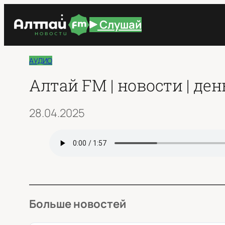
Перейти
Слушай
к
содержимому
АУДИО
Алтай FM | новости | день 
28.04.2025
Больше новостей