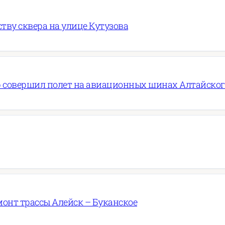
ву сквера на улице Кутузова
 совершил полет на авиационных шинах Алтайско
онт трассы Алейск – Буканское