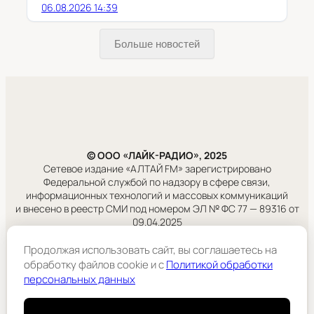
06.08.2026 14:39
Больше новостей
© ООО «ЛАЙК-РАДИО», 2025
Сетевое издание «АЛТАЙ FM» зарегистрировано
Федеральной службой по надзору в сфере связи,
информационных технологий и массовых коммуникаций
и внесено в реестр СМИ под номером ЭЛ № ФС 77 — 89316 от
09.04.2025
Продолжая использовать сайт, вы соглашаетесь на
Правовая информация
обработку файлов cookie и c
Политикой обработки
Учредитель:
персональных данных
ООО «ЛАЙК-РАДИО».