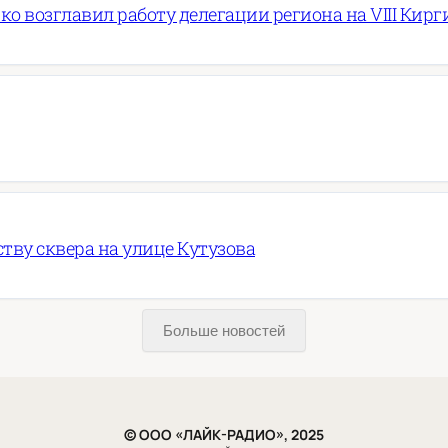
ко возглавил работу делегации региона на VIII Ки
ву сквера на улице Кутузова
Больше новостей
© ООО «ЛАЙК-РАДИО», 2025