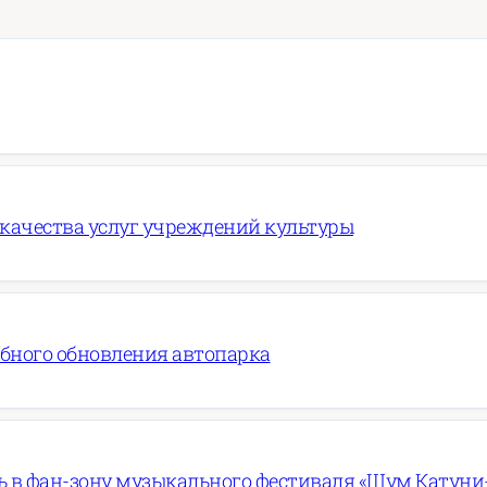
 качества услуг учреждений культуры
абного обновления автопарка
 в фан-зону музыкального фестиваля «Шум Катуни