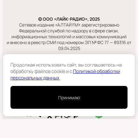
© ООО «ЛАЙК-РАДИО», 2025
Сетевое издание «АЛТАЙ FM» зарегистрировано
Федеральной службой по надзору в сфере связи,
информационных технологий и массовых коммуникаций
и внесено в реестр СМИ под номером ЭЛ № ФС 77 — 89316 от
09.04.2025
Правовая информация
Продолжая использовать сайт, вы соглашаетесь на
Учредитель:
обработку файлов cookie и c
Политикой обработки
ООО «ЛАЙК-РАДИО».
персональных данных
Подробнее
Принимаю