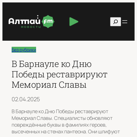
Перейти
к
Поиск
содержимому
Без рубрики
В Барнауле ко Дню
Победы реставрируют
Мемориал Славы
02.04.2025
В Барнауле ко Дню Победы реставрируют
Мемориал Славы. Специалисты обновляют
повреждённые буквы в фамилиях героев,
высеченных на стенах пантеона. Они шлифуют